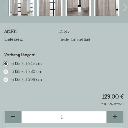
Art.Nr.:
101515
Lieferzeit:
Bestellartikel
(DE)
Vorhang Längen:
B 135 x H 245 cm
B 135 x H 280 cm
B 135 x H 305 cm
129,00 €
inkl. 19% MwSt. .