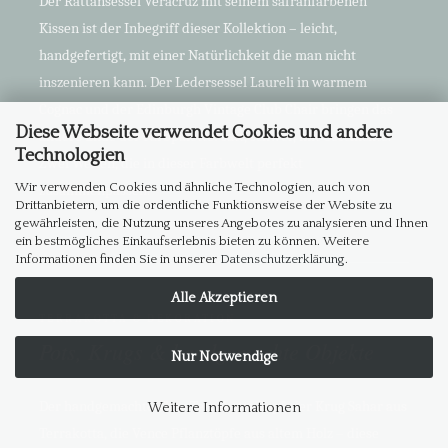
Der Rattansessel Veracruz mit seinem safranfarbenen
Kissen ist der Inbegriff dieser Kollektion – leicht,
handgefertigt, mit einer Natürlichkeit die man nicht
inszenieren kann. Der Ledersessel Laureli in warmem
Cognac und der Edinburgh Vintage Club Chair bringen das
Diese Webseite verwendet Cookies und andere
andere Ende der Farbpalette: satt, schwer, mit Geschichte.
Technologien
Zwei Welten, die in dieser Farbwelt perfekt
Wir verwenden Cookies und ähnliche Technologien, auch von
zusammenpassen.
Drittanbietern, um die ordentliche Funktionsweise der Website zu
gewährleisten, die Nutzung unseres Angebotes zu analysieren und Ihnen
ein bestmögliches Einkaufserlebnis bieten zu können. Weitere
Informationen finden Sie in unserer
Datenschutzerklärung
.
Alle Akzeptieren
TERRAKOTTA & DEKORATION
Pots, Krugs & handgemachte Objekte
Nur Notwendige
Der handgemachte Theo Terrakotta Topf, der Krug Sahar aus
Weitere Informationen
Terrakotta, die Vence Pflanztöpfe aus altem Holz – diese