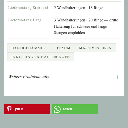
Lieferumfang Standard
2 Wandhalterungen · 18 Ringe
Lieferumfang Lang
3 Wandhalterungen · 20 Ringe — dritte
Halterung für schwere und lange
Stangen empfohlen
HANDGEHÄMMERT
Ø 2 CM
MASSIVES EISEN
INKL. RINGE & HALTERUNGEN
Weitere Produktdetails
Oberfläche
Handgehämmert — jede Stange ein
Unikat
Geeignet für
Leichte & schwere Vorhänge und Stoffe
pin it
teilen
Montage
Wandhalterungen im Lieferumfang
enthalten