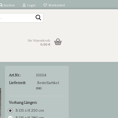
Suchen
Login
Merkzettel
Suche...
Ihr Warenkorb
0,00 €
Art.Nr.:
101514
Lieferzeit:
Bestellartikel
(DE)
Vorhang Längen:
B 135 x H 250 cm