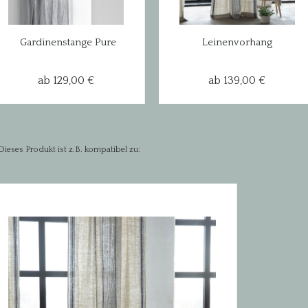
Gardinenstange Pure
Leinenvorhang
aus massivem
Provence - Streifen
handgehämmertem...
Indigo...
ab 129,00 €
ab 139,00 €
Dieses Produkt ist z.B. kompatibel zu: