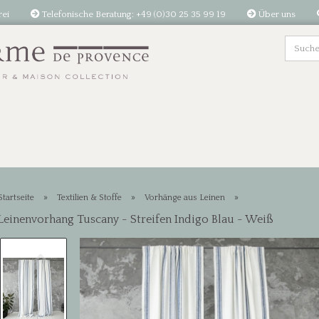
rei
Telefonische Beratung: +49 (0)30 25 35 99 19
Über uns
»
»
»
Startseite
Textilien & Stoffe
Vorhänge aus Leinen
Leinenvorhang Tuscany - Streifen Indigo Blau - Weiß