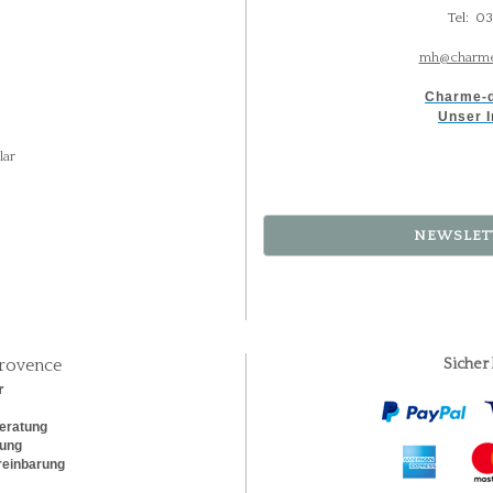
Tel: 0
mh@charme
Charme-d
Unser I
lar
NEWSLET
rovence
Sicher
r
eratung
rung
reinbarung