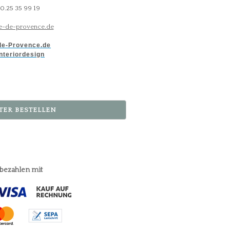
30.25 35 99 19
-de-provence.de
e-Provence.de
nteriordesign
TER BESTELLEN
 bezahlen mit