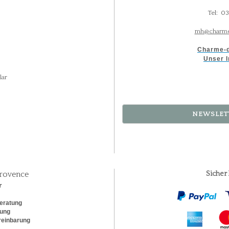
Tel: 0
mh@charme
Charme-d
Unser I
lar
NEWSLET
rovence
Sicher
r
eratung
rung
reinbarung