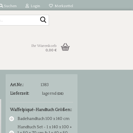
Suchen
Login
Merkzettel
Suche...
Ihr Warenkorb
0,00 €
Art.Nr.:
1383
Lieferzeit:
lagernd
(DE)
Waffelpiqué-Handtuch Größen::
Badehandtuch 100 x 140 cm
Handtuch Set - 1 x 140 x 100 +