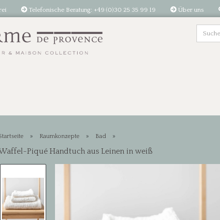
rei
Telefonische Beratung: +49 (0)30 25 35 99 19
Über uns
»
»
»
Startseite
Raumkonzepte
Bad
Waffel-Piqué Handtuch aus Leinen in weiß