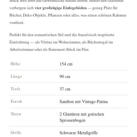
Stück weit über das Gewöhnliche hinaus heben. Hinter den Glastüren
vier großzügige Einlegeböden
verbergen sich
— genug Platz für
Bücher, Deko-Objekte, Pflanzen oder alles, was einen schönen Rahmen
verdient.
Perfekt für den romantischen Stil und die französisch inspirierte
Einrichtung — als Vitrine im Wohnzimmer, als Bücherregal im
Arbeitszimmer oder als Statement-Stück im Flur.
Höhe
154 cm
Länge
90 cm
Tiefe
37 cm
Finish
Sandton mit Vintage-Patina
Türen
2 Glastüren mit gotischen
Sprossenbogen
Griffe
Schwarze Metallgriffe