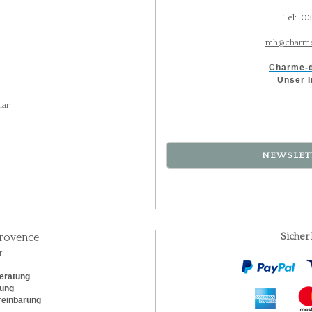
Tel: 0
mh@charme
Charme-d
Unser I
lar
NEWSLET
rovence
Sicher
r
eratung
rung
reinbarung