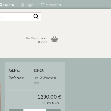
Suchen
Login
Merkzettel
Suche...
Ihr Warenkorb
0,00 €
Art.Nr.:
131425
Lieferzeit:
ca. 2 Wochen
(DE)
1.290,00 €
inkl. 19% MwSt. .