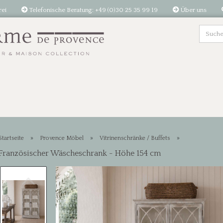
rei
Telefonische Beratung: +49 (0)30 25 35 99 19
Über uns
»
»
»
Startseite
Provence Möbel
Vitrinenschränke / Buffets
Französischer Wäscheschrank - Höhe 154 cm