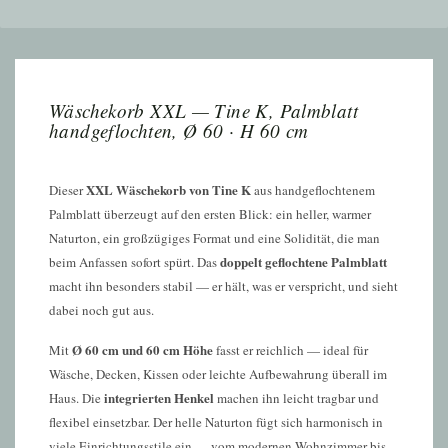
Wäschekorb XXL — Tine K, Palmblatt
handgeflochten, Ø 60 · H 60 cm
XXL Wäschekorb von Tine K
Dieser
aus handgeflochtenem
Palmblatt überzeugt auf den ersten Blick: ein heller, warmer
Naturton, ein großzügiges Format und eine Solidität, die man
doppelt geflochtene Palmblatt
beim Anfassen sofort spürt. Das
macht ihn besonders stabil — er hält, was er verspricht, und sieht
dabei noch gut aus.
Ø 60 cm und 60 cm Höhe
Mit
fasst er reichlich — ideal für
Wäsche, Decken, Kissen oder leichte Aufbewahrung überall im
integrierten Henkel
Haus. Die
machen ihn leicht tragbar und
flexibel einsetzbar. Der helle Naturton fügt sich harmonisch in
viele Einrichtungsstile ein — vom modernen Wohnzimmer bis