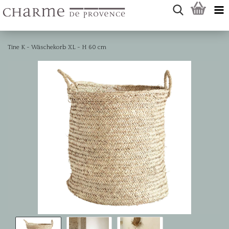
Tine K - Wäschekorb XL - H 60 cm