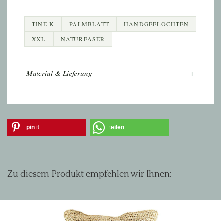
TINE K
PALMBLATT
HANDGEFLOCHTEN
XXL
NATURFASER
+
Material & Lieferung
pin it
teilen
Zu diesem Produkt empfehlen wir Ihnen: