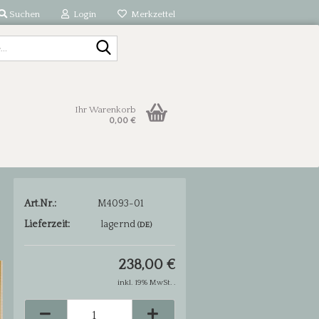
Suchen
Login
Merkzettel
Suche...
Ihr Warenkorb
0,00 €
Art.Nr.:
M4093-01
Lieferzeit:
lagernd
(DE)
238,00 €
inkl. 19% MwSt. .