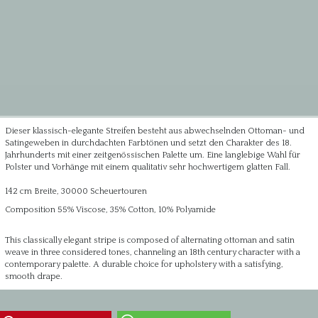
Dieser klassisch-elegante Streifen besteht aus abwechselnden Ottoman- und
Satingeweben in durchdachten Farbtönen und setzt den Charakter des 18.
Jahrhunderts mit einer zeitgenössischen Palette um.
Eine langlebige Wahl für
Polster und Vorhänge mit einem qualitativ sehr hochwertigem glatten Fall.
142 cm Breite, 30000 Scheuertouren
Composition 55% Viscose, 35% Cotton, 10% Polyamide
This classically elegant stripe is composed of alternating ottoman and satin
weave in three considered tones, channeling an 18th century character with a
contemporary palette. A durable choice for upholstery with a satisfying,
smooth drape.