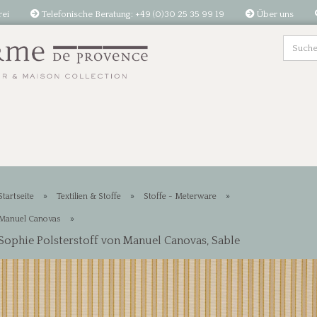
rei
Telefonische Beratung: +49 (0)30 25 35 99 19
Über uns
»
»
»
Startseite
Textilien & Stoffe
Stoffe - Meterware
»
Manuel Canovas
Sophie Polsterstoff von Manuel Canovas, Sable