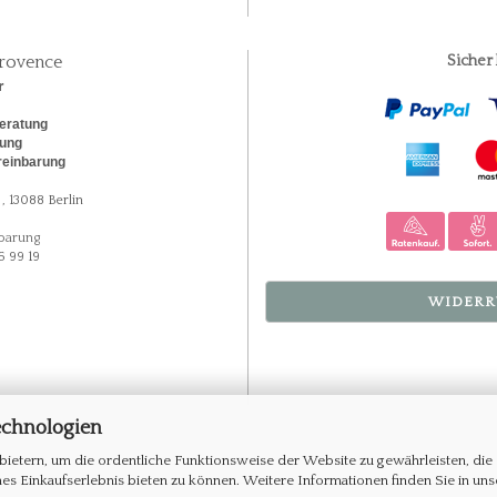
rovence
Sicher
r
eratung
rung
reinbarung
, 13088 Berlin
barung
5 99 19
WIDERR
echnologien
ietern, um die ordentliche Funktionsweise der Website zu gewährleisten, die
s Einkaufserlebnis bieten zu können. Weitere Informationen finden Sie in uns