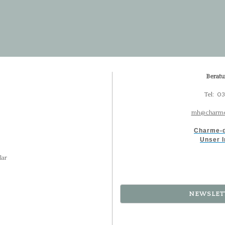
Beratu
Tel: 0
mh@charme
Charme-d
Unser I
lar
NEWSLET