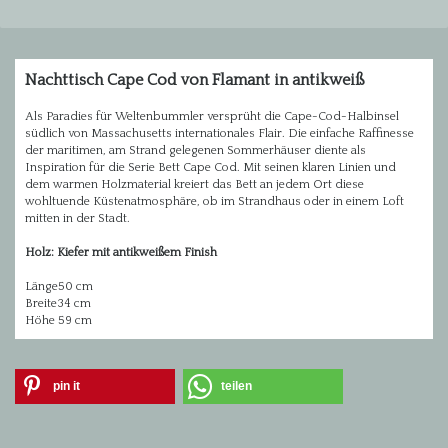
Nachttisch Cape Cod von Flamant in antikweiß
Als Paradies für Weltenbummler versprüht die Cape-Cod-Halbinsel
südlich von Massachusetts internationales Flair. Die einfache Raffinesse
der maritimen, am Strand gelegenen Sommerhäuser diente als
Inspiration für die Serie Bett Cape Cod. Mit seinen klaren Linien und
dem warmen Holzmaterial kreiert das Bett an jedem Ort diese
wohltuende Küstenatmosphäre, ob im Strandhaus oder in einem Loft
mitten in der Stadt.
Holz: Kiefer mit antikweißem Finish
Länge
50 cm
Breite
34 cm
Höhe
59 cm
pin it
teilen