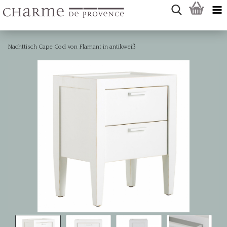
Nachttisch Cape Cod von Flamant in antikweiß