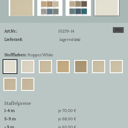
NEU
Art.Nr.:
J0239-14
Lieferzeit:
lagernd
(DE)
Stofffarben:
Hopper White
Staffelpreise
1-4 m
je 70,00 €
5-9 m
je 68,00 €
> 9 m
je 65,00 €