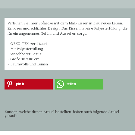
Verleihen Sie Ihrer Sofaecke mit dem Mali-Kissen in Blau neues Leben.
Zeitloses und schlichtes Design. Das Kissen hat eine Polyesterfüllung, die
für ein angenehmes Gefühl und Aussehen sorgt.
- OEKO-TEX-zertifiziert
- Mit Polyesterfüllung
- Waschbarer Bezug
- Größe 30 x 80 cm
- Baumwolle und Leinen
pin it
teilen
Kunden, welche diesen Artikel bestellten, haben auch folgende Artikel
gekauft: