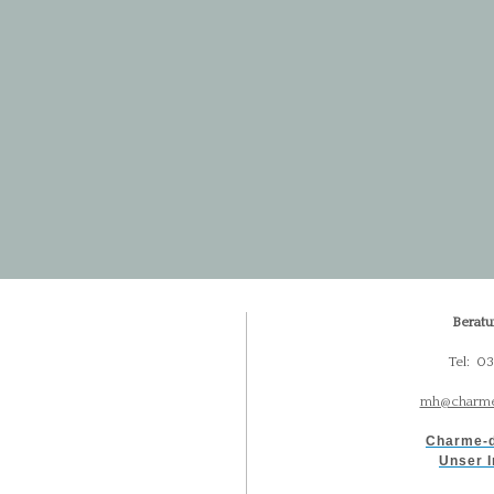
Beratu
Tel: 0
mh@charme
Charme-d
Unser I