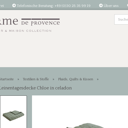
rei
Telefonische Beratung: +49 (0)30 25 35 99 19
Über uns
»
»
»
Startseite
Textilien & Stoffe
Plaids, Quilts & Kissen
Leinentagesdecke Chloe in celadon