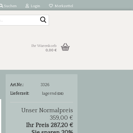
Suchen
Login
Merkzettel
Suche...
Ihr Warenkorb
0,00 €
Art.Nr.:
3326
Lieferzeit:
lagernd
(DE)
Unser Normalpreis
359,00 €
Ihr Preis 287,20 €
Sie sparen 20%