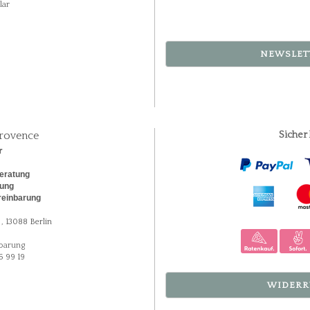
lar
NEWSLET
rovence
Sicher
r
eratung
rung
reinbarung
, 13088 Berlin
barung
5 99 19
WIDERR