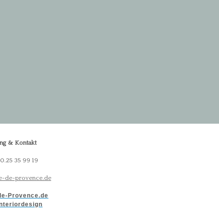
ng & Kontakt
30.25 35 99 19
-de-provence.de
e-Provence.de
nteriordesign