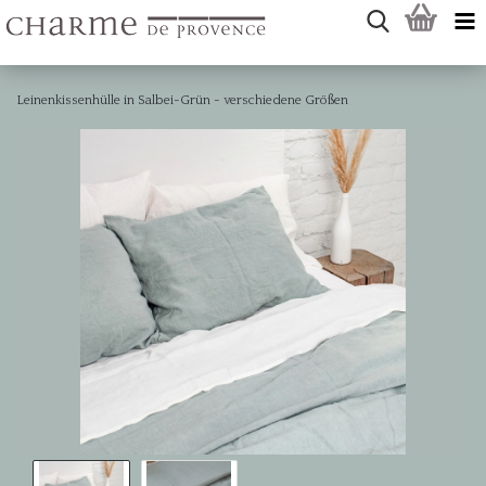
Leinenkissenhülle in Salbei-Grün - verschiedene Größen