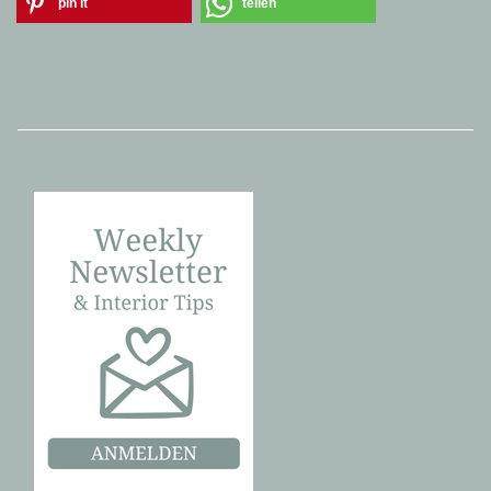
pin it
teilen