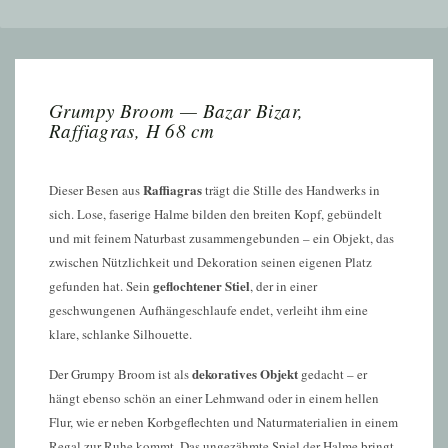
Grumpy Broom — Bazar Bizar,
Raffiagras, H 68 cm
Raffiagras
Dieser Besen aus
trägt die Stille des Handwerks in
sich. Lose, faserige Halme bilden den breiten Kopf, gebündelt
und mit feinem Naturbast zusammengebunden – ein Objekt, das
zwischen Nützlichkeit und Dekoration seinen eigenen Platz
geflochtener Stiel
gefunden hat. Sein
, der in einer
geschwungenen Aufhängeschlaufe endet, verleiht ihm eine
klare, schlanke Silhouette.
dekoratives Objekt
Der Grumpy Broom ist als
gedacht – er
hängt ebenso schön an einer Lehmwand oder in einem hellen
Flur, wie er neben Korbgeflechten und Naturmaterialien in einem
Regal zur Ruhe kommt. Das ungezähmte Spiel der Halme bringt