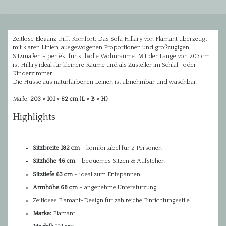
Zeitlose Eleganz trifft Komfort: Das Sofa Hillary von Flamant überzeugt
mit klaren Linien, ausgewogenen Proportionen und großzügigen
Sitzmaßen – perfekt für stilvolle Wohnräume. Mit der Länge von 203 cm
ist Hilliry ideal für kleinere Räume und als Zusteller im Schlaf- oder
Kinderzimmer.
Die Husse aus naturfarbenen Leinen ist abnehmbar und waschbar.
Maße:
203 × 101 × 82 cm (L × B × H)
Highlights
Sitzbreite 182 cm
– komfortabel für 2 Personen
Sitzhöhe 46 cm
– bequemes Sitzen & Aufstehen
Sitztiefe 63 cm
– ideal zum Entspannen
Armhöhe 68 cm
– angenehme Unterstützung
Zeitloses Flamant-Design für zahlreiche Einrichtungsstile
Marke:
Flamant