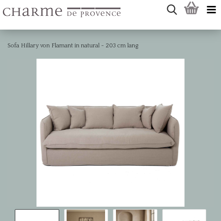
Sofa Hillary von Flamant in natural - 203 cm lang