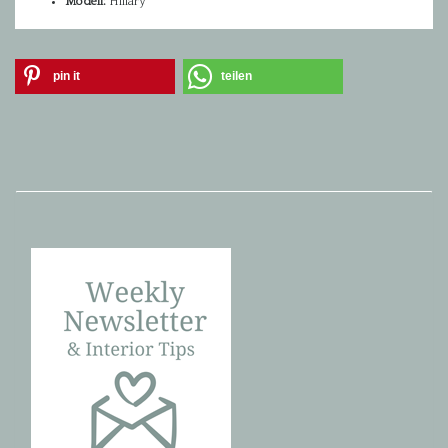
Modell:
Hillary
pin it
teilen