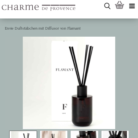
Envie Duftstäbchen mit Diffusor von Flamant