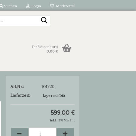
Suchen
Login
Merkzettel
Suche...
Ihr Warenkorb
0,00 €
Art.Nr.:
101720
Lieferzeit:
lagernd
(DE)
599,00 €
inkl. 19% MwSt. .