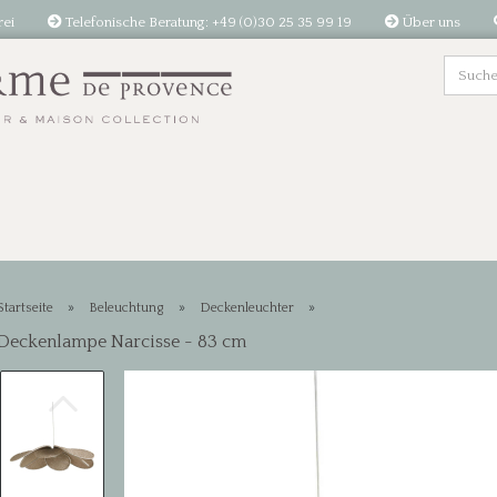
rei
Telefonische Beratung: +49 (0)30 25 35 99 19
Über uns
»
»
»
Startseite
Beleuchtung
Deckenleuchter
Deckenlampe Narcisse - 83 cm