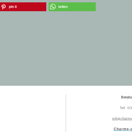
pin it
teilen
Beratu
Tel: 0
mh@charme
Charme-d