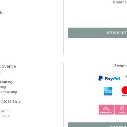
Unser I
lar
NEWSLET
rovence
Sicher
r
eratung
rung
reinbarung
, 13088 Berlin
barung
5 99 19