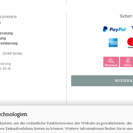
rovence
Sicher
r
eratung
rung
reinbarung
, 13088 Berlin
barung
5 99 19
WIDERR
echnologien
ietern, um die ordentliche Funktionsweise der Website zu gewährleisten, die
s Einkaufserlebnis bieten zu können. Weitere Informationen finden Sie in uns