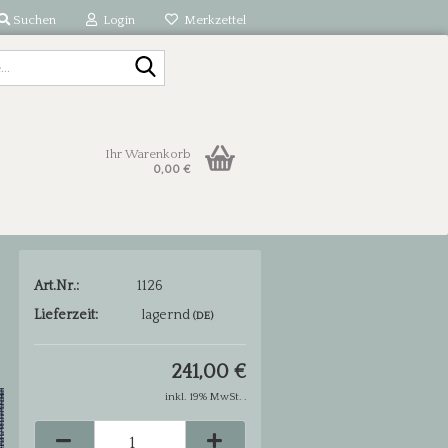
Suchen
Login
Merkzettel
Suche...
Ihr Warenkorb
0,00 €
Art.Nr.:
1126
Lieferzeit:
lagernd
(DE)
241,00 €
inkl. 19% MwSt. .