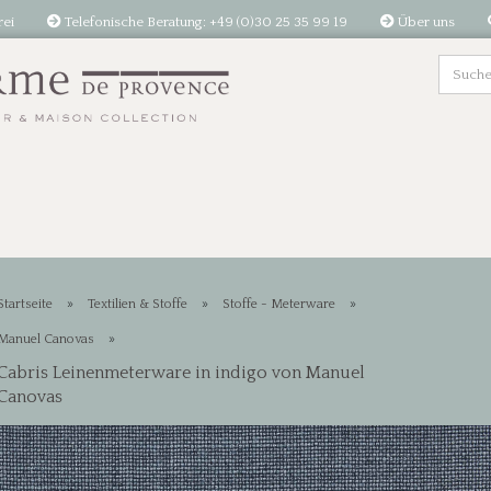
rei
Telefonische Beratung: +49 (0)30 25 35 99 19
Über uns
»
»
»
Startseite
Textilien & Stoffe
Stoffe - Meterware
»
Manuel Canovas
Cabris Leinenmeterware in indigo von Manuel
Canovas