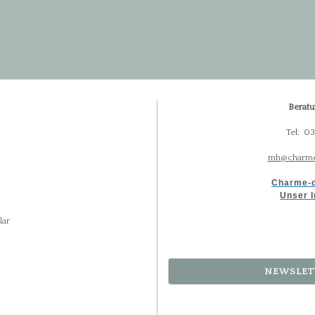
Beratu
Tel: 0
mh@charme
Charme-d
Unser I
lar
NEWSLET