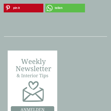
pin it
teilen