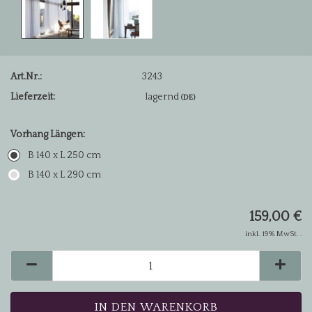
Art.Nr.:
3243
Lieferzeit:
lagernd
(DE)
Vorhang Längen:
B 140 x L 250 cm
B 140 x L 290 cm
159,00 €
inkl. 19% MwSt. .