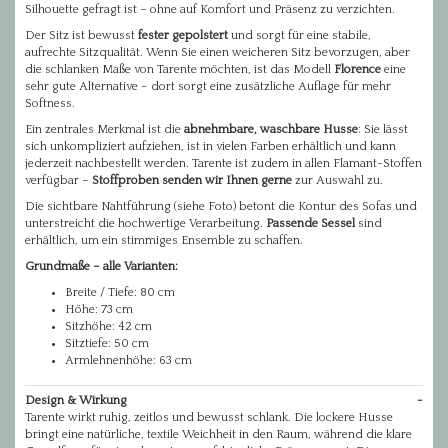
Silhouette gefragt ist – ohne auf Komfort und Präsenz zu verzichten.
Der Sitz ist bewusst
fester gepolstert
und sorgt für eine stabile,
aufrechte Sitzqualität. Wenn Sie einen weicheren Sitz bevorzugen, aber
die schlanken Maße von Tarente möchten, ist das Modell
Florence
eine
sehr gute Alternative – dort sorgt eine zusätzliche Auflage für mehr
Softness.
Ein zentrales Merkmal ist die
abnehmbare, waschbare Husse
: Sie lässt
sich unkompliziert aufziehen, ist in vielen Farben erhältlich und kann
jederzeit nachbestellt werden. Tarente ist zudem in allen Flamant-Stoffen
verfügbar –
Stoffproben senden wir Ihnen gerne
zur Auswahl zu.
Die sichtbare Nahtführung (siehe Foto) betont die Kontur des Sofas und
unterstreicht die hochwertige Verarbeitung.
Passende Sessel
sind
erhältlich, um ein stimmiges Ensemble zu schaffen.
Grundmaße – alle Varianten:
Breite / Tiefe: 80 cm
Höhe: 73 cm
Sitzhöhe: 42 cm
Sitztiefe: 50 cm
Armlehnenhöhe: 63 cm
Design & Wirkung
Tarente wirkt ruhig, zeitlos und bewusst schlank. Die lockere Husse
bringt eine natürliche, textile Weichheit in den Raum, während die klare