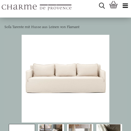
Sofa Tarente mit Husse aus Leinen von Flamant