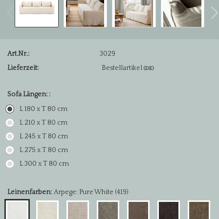
Art.Nr.:
3029
Lieferzeit:
Bestellartikel
(DE)
Sofa Längen: :
L 180 x T 80 cm
L 210 x T 80 cm
L 245 x T 80 cm
L 275 x T 80 cm
L 300 x T 80 cm
Leinenfarben:
Arpege: Pure White (419)