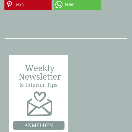
pin it
teilen