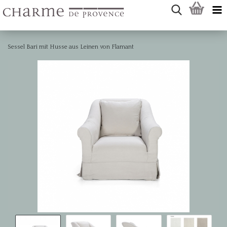
Sessel Bari mit Husse aus Leinen von Flamant