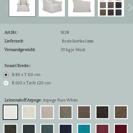
Art.Nr.:
9128
Lieferzeit:
Bestellartikel
(DE)
Versandgewicht:
30
kg je Stück
Sessel Breite::
B 85 x T 110 cm
B 100 x Tiefe 120 cm
Leinenstoff Arpege:
Arpege Pure White