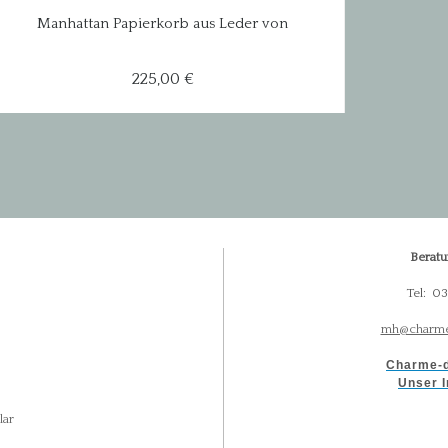
Manhattan Papierkorb aus Leder von
Flamant...
225,00 €
Beratu
Tel: 0
mh@charme
Charme-d
Unser I
lar