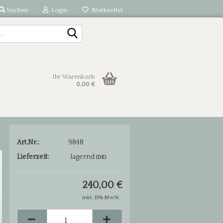
Suchen
Login
Merkzettel
Suche...
Ihr Warenkorb
0,00 €
Art.Nr.:
9848
Lieferzeit:
lagernd
(DE)
240,00 €
inkl. 19% MwSt. .