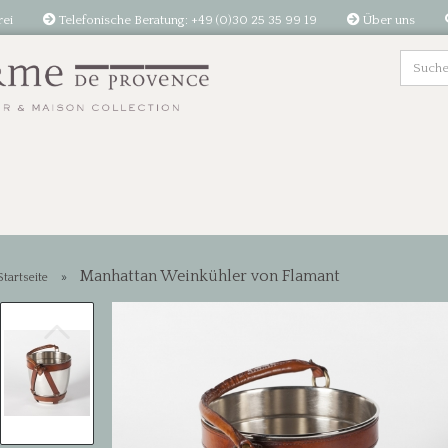
rei
Telefonische Beratung: +49 (0)30 25 35 99 19
Über uns
Manhattan Weinkühler von Flamant
»
Startseite