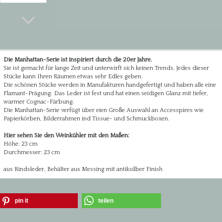
Die Manhattan-Serie ist inspiriert durch die 20er Jahre.
Sie ist gemacht für lange Zeit und unterwirft sich keinen Trends. Jedes dieser
Stücke kann Ihren Räumen etwas sehr Edles geben.
Die schönen Stücke werden in Manufakturen handgefertigt und haben alle eine
Flamant-Prägung. Das Leder ist fest und hat einen seidigen Glanz mit tiefer,
warmer Cognac-Färbung.
Die Manhattan-Serie verfügt über eien Große Auswahl an Accesspires wie
Papierkörben, Bilderrahmen ind Tissue- und Schmuckboxen.
Hier sehen Sie den Weinkühler mit den Maßen:
Höhe: 23 cm
Durchmesser: 23 cm
aus Rindsleder, Behälter aus Messing mit antiksilber Finish
pin it
teilen