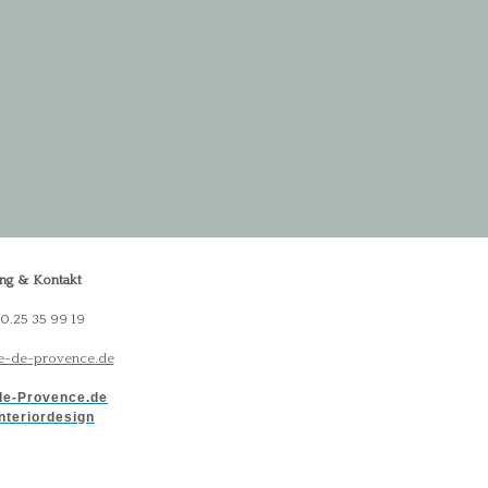
ng & Kontakt
30.25 35 99 19
-de-provence.de
e-Provence.de
nteriordesign