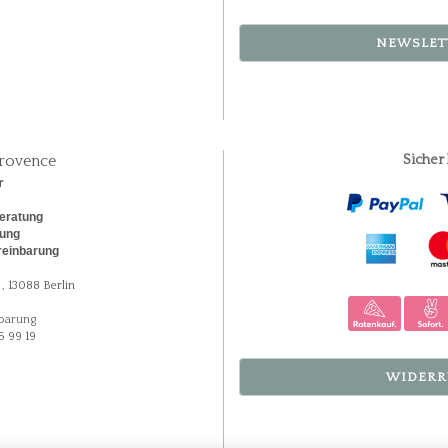
NEWSLET
rovence
Sicher
r
eratung
rung
reinbarung
, 13088 Berlin
barung
5 99 19
WIDERR