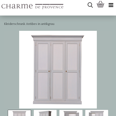
Kleiderschrank Antibes in antikgrau