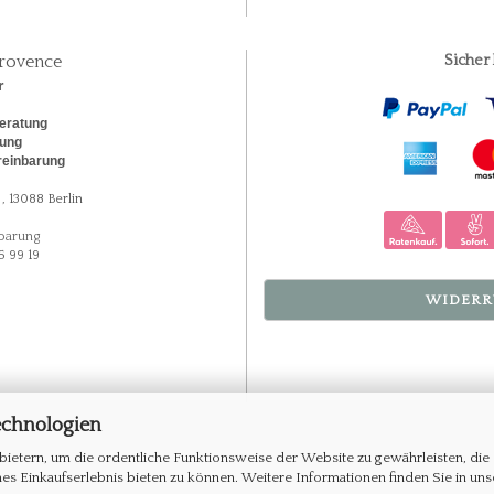
rovence
Sicher
r
eratung
rung
reinbarung
, 13088 Berlin
barung
5 99 19
WIDERR
echnologien
ietern, um die ordentliche Funktionsweise der Website zu gewährleisten, die
s Einkaufserlebnis bieten zu können. Weitere Informationen finden Sie in uns