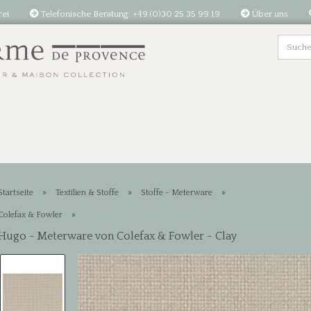
rei
Telefonische Beratung: +49 (0)30 25 35 99 19
Über uns
»
»
»
Startseite
Textilien & Stoffe
Stoffe - Meterware
»
Colefax & Fowler
Hugo - Meterware von Colefax & Fowler - Clay