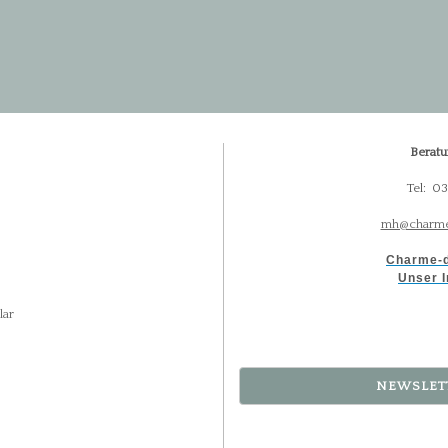
Beratu
Tel: 0
mh@charme
Charme-d
Unser I
lar
NEWSLET