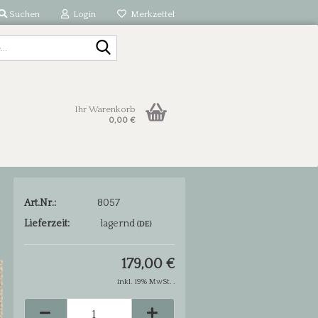
Suchen
Login
Merkzettel
Suche...
Ihr Warenkorb
0,00 €
Art.Nr.:
8057
Lieferzeit:
lagernd
(DE)
179,00 €
inkl. 19% MwSt. .