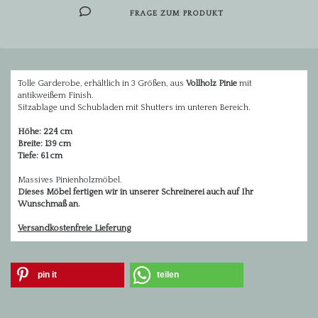
FRAGE ZUM PRODUKT
Tolle Garderobe, erhältlich in 3 Größen, aus
Vollholz Pinie
mit
antikweißem Finish.
Sitzablage und Schubladen mit Shutters im unteren Bereich.
Höhe: 224 cm
Breite: 139 cm
Tiefe: 61 cm
Massives Pinienholzmöbel.
Dieses Möbel fertigen wir in unserer Schreinerei auch auf Ihr
Wunschmaß an.
Versandkostenfreie Lieferung
pin it
teilen