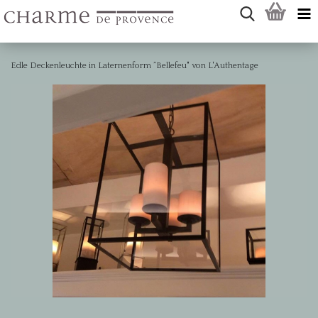
Edle Deckenleuchte in Laternenform ”Bellefeu" von L'Authentage