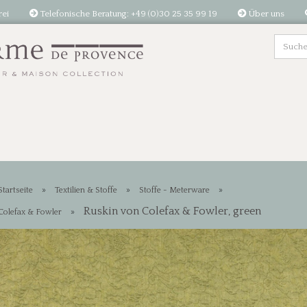
rei
Telefonische Beratung: +49 (0)30 25 35 99 19
Über uns
»
»
»
Startseite
Textilien & Stoffe
Stoffe - Meterware
Ruskin von Colefax & Fowler, green
»
Colefax & Fowler