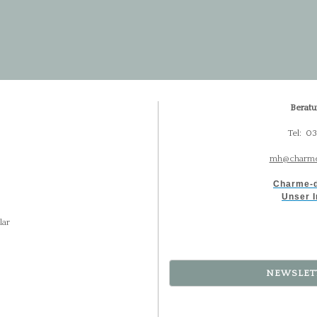
Beratu
Tel: 0
mh@charme
Charme-d
Unser I
lar
NEWSLET