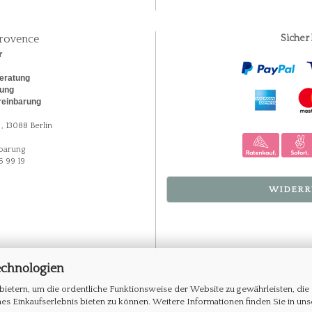
rovence
Sicher
r
eratung
rung
reinbarung
, 13088 Berlin
barung
5 99 19
WIDERR
echnologien
ietern, um die ordentliche Funktionsweise der Website zu gewährleisten, die
s Einkaufserlebnis bieten zu können. Weitere Informationen finden Sie in uns