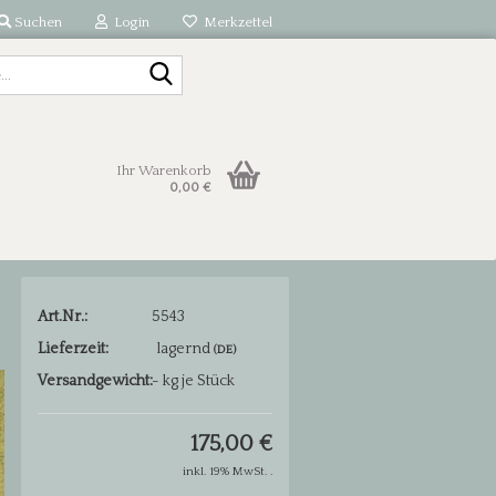
Suchen
Login
Merkzettel
Suche...
Ihr Warenkorb
0,00 €
Art.Nr.:
5543
Lieferzeit:
lagernd
(DE)
Versandgewicht:
-
kg je Stück
175,00 €
inkl. 19% MwSt. .